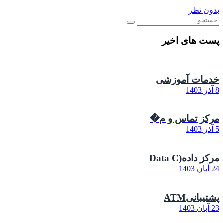
بدون نظر
پست های اخیر
خدمات آموزشی
8 آذر 1403
مرکز تماس و م�
5 آذر 1403
مرکز داده(Data C
24 آبان 1403
پشتیبانیATM
23 آبان 1403