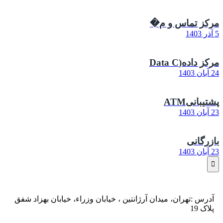
مرکز تماس و م�
5 آذر 1403
مرکز داده(Data C
24 آبان 1403
پشتیبانیATM
23 آبان 1403
بازرگانی
23 آبان 1403
آدرس :تهران، میدان آرژانتین ، خیابان وزراء، خیابان بهزاد شفق
پلاک 19